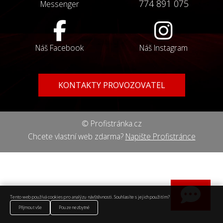
774 891 075
Messenger
Náš Facebook
Náš Instagram
KONTAKTY PROVOZOVATEL
© Profistránka.cz
Chcete vlastní web zdarma?
Napište Profistránce
Tento web používá cookies pro analýzu návštěvnosti. Souhlasíte s jejich použitím?
Přijmout vše
Pouze nezbytné