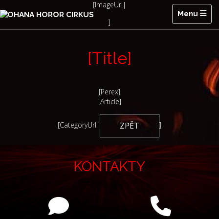
[ImageUrl|
Menu
OHANA HOROR CIRKUS
]
[Title]
[Perex]
[Article]
[CategoryUrl|
]
ZPĚT
KONTAKTY