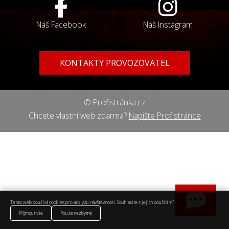
Náš Facebook
Náš Instagram
KONTAKTY PROVOZOVATEL
© Profistránka.cz
Chcete vlastní web zdarma?
Napište Profistránce
Tento web používá cookies pro analýzu návštěvnosti. Souhlasíte s jejich použitím?
Přijmout vše
Pouze nezbytné