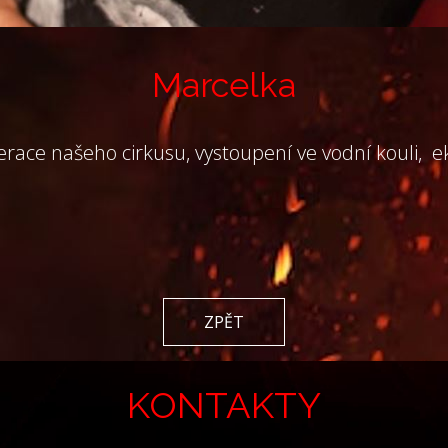
Marcelka
race našeho cirkusu, vystoupení ve vodní kouli, ekv
ZPĚT
KONTAKTY